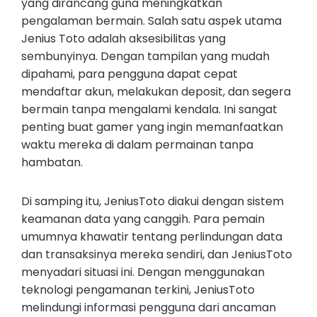
yang dirancang guna meningkatkan
pengalaman bermain. Salah satu aspek utama
Jenius Toto adalah aksesibilitas yang
sembunyinya. Dengan tampilan yang mudah
dipahami, para pengguna dapat cepat
mendaftar akun, melakukan deposit, dan segera
bermain tanpa mengalami kendala. Ini sangat
penting buat gamer yang ingin memanfaatkan
waktu mereka di dalam permainan tanpa
hambatan.
Di samping itu, JeniusToto diakui dengan sistem
keamanan data yang canggih. Para pemain
umumnya khawatir tentang perlindungan data
dan transaksinya mereka sendiri, dan JeniusToto
menyadari situasi ini. Dengan menggunakan
teknologi pengamanan terkini, JeniusToto
melindungi informasi pengguna dari ancaman