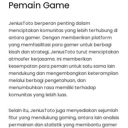
Pemain Game
JeniusToto berperan penting dalam
menciptakan komunitas yang lebih terhubung di
antara gamer. Dengan memberikan platform
yang memfasilitasi para gamer untuk berbagi
kisah dan strategi, JeniusToto turut menciptakan
atmosfer kerjasama. Ini memberikan
kesempatan para pemain untuk satu sama lain
mendukung dan mengembangkan keterampilan
melalui berbagi pengetahuan, dan
menumbuhkan rasa memiliki terhadap
komunitas yang lebih luas.
Selain itu, JeniusToto juga menyediakan sejumlah
fitur yang mendukung gaming, antara lain analisis
permainan dan statistik yang membantu gamer