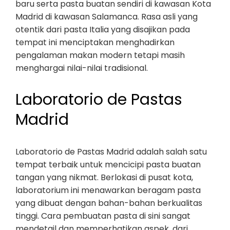
baru serta pasta buatan sendiri di kawasan Kota
Madrid di kawasan Salamanca. Rasa asli yang
otentik dari pasta Italia yang disajikan pada
tempat ini menciptakan menghadirkan
pengalaman makan modern tetapi masih
menghargai nilai-nilai tradisional.
Laboratorio de Pastas
Madrid
Laboratorio de Pastas Madrid adalah salah satu
tempat terbaik untuk mencicipi pasta buatan
tangan yang nikmat. Berlokasi di pusat kota,
laboratorium ini menawarkan beragam pasta
yang dibuat dengan bahan-bahan berkualitas
tinggi. Cara pembuatan pasta di sini sangat
mendetail dan memperhatikan aspek, dari