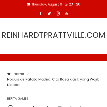
Skip
Thursday, August 6
23:11:20
to
content
REINHARDTPRATTVILLE.COM
Home
Ñoquis de Patata Madrid: Cita Rasa Klasik yang Wajib
Dicoba
BERITA GAMES