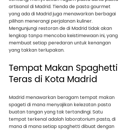
artisanal di Madrid. Tienda de pasta gourmet
yang ada di Madrid juga menawarkan berbagai
pilihan menerangi perjalanan kuliner.
Mengunjungi restoran de di Madrid tidak akan
lengkap tanpa mencoba keistimewaan ini, yang
membuat setiap peredaran untuk kenangan
yang takkan terlupakan.
Tempat Makan Spaghetti
Teras di Kota Madrid
Madrid menawarkan beragam tempat makan
spageti di mana menyajikan kelezatan pasta
buatan tangan yang tak tertandingi. Satu
tempat terkenal adalah laboratorium pasta, di
mana di mana setiap spaghetti dibuat dengan