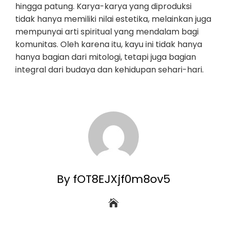
hingga patung. Karya-karya yang diproduksi
tidak hanya memiliki nilai estetika, melainkan juga
mempunyai arti spiritual yang mendalam bagi
komunitas. Oleh karena itu, kayu ini tidak hanya
hanya bagian dari mitologi, tetapi juga bagian
integral dari budaya dan kehidupan sehari-hari.
By fOT8EJXjf0m8ov5