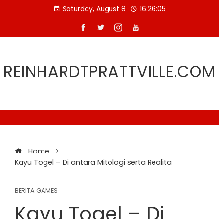
Skip
Saturday, August 8
16:26:05
to
content
REINHARDTPRATTVILLE.COM
Home
Kayu Togel – Di antara Mitologi serta Realita
BERITA GAMES
Kayu Togel – Di