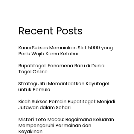
Recent Posts
Kunci Sukses Memainkan Slot 5000 yang
Perlu Wajib Kamu Ketahui
Bupatitogel: Fenomena Baru di Dunia
Togel Online
Strategi Jitu Memanfaatkan Kayutogel
untuk Pemula
Kisah Sukses Pemain Bupatitogel: Menjadi
Jutawan dalam Sehari
Misteri Toto Macau: Bagaimana Keluaran
Mempengaruhi Permainan dan
Keyakinan