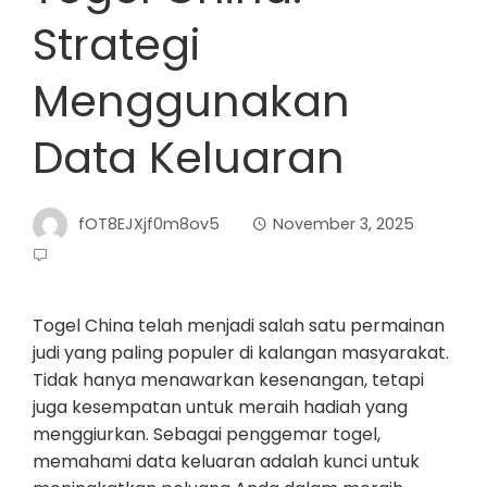
Strategi
Menggunakan
Data Keluaran
fOT8EJXjf0m8ov5
November 3, 2025
Togel China telah menjadi salah satu permainan
judi yang paling populer di kalangan masyarakat.
Tidak hanya menawarkan kesenangan, tetapi
juga kesempatan untuk meraih hadiah yang
menggiurkan. Sebagai penggemar togel,
memahami data keluaran adalah kunci untuk