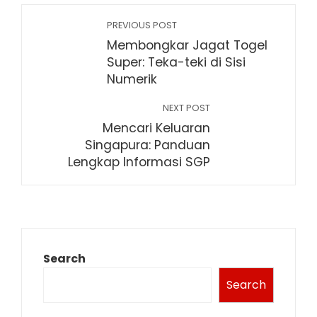
PREVIOUS POST
Membongkar Jagat Togel
Super: Teka-teki di Sisi
Numerik
NEXT POST
Mencari Keluaran
Singapura: Panduan
Lengkap Informasi SGP
Search
Search