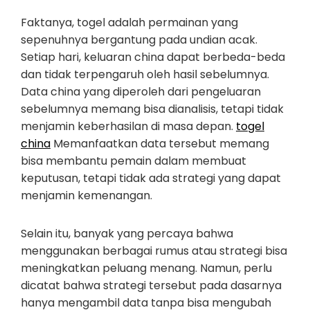
Faktanya, togel adalah permainan yang
sepenuhnya bergantung pada undian acak.
Setiap hari, keluaran china dapat berbeda-beda
dan tidak terpengaruh oleh hasil sebelumnya.
Data china yang diperoleh dari pengeluaran
sebelumnya memang bisa dianalisis, tetapi tidak
menjamin keberhasilan di masa depan.
togel
china
Memanfaatkan data tersebut memang
bisa membantu pemain dalam membuat
keputusan, tetapi tidak ada strategi yang dapat
menjamin kemenangan.
Selain itu, banyak yang percaya bahwa
menggunakan berbagai rumus atau strategi bisa
meningkatkan peluang menang. Namun, perlu
dicatat bahwa strategi tersebut pada dasarnya
hanya mengambil data tanpa bisa mengubah