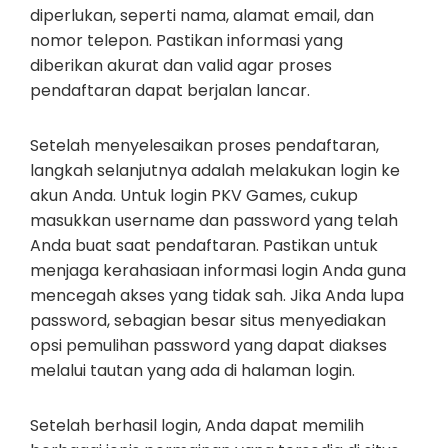
diperlukan, seperti nama, alamat email, dan
nomor telepon. Pastikan informasi yang
diberikan akurat dan valid agar proses
pendaftaran dapat berjalan lancar.
Setelah menyelesaikan proses pendaftaran,
langkah selanjutnya adalah melakukan login ke
akun Anda. Untuk login PKV Games, cukup
masukkan username dan password yang telah
Anda buat saat pendaftaran. Pastikan untuk
menjaga kerahasiaan informasi login Anda guna
mencegah akses yang tidak sah. Jika Anda lupa
password, sebagian besar situs menyediakan
opsi pemulihan password yang dapat diakses
melalui tautan yang ada di halaman login.
Setelah berhasil login, Anda dapat memilih