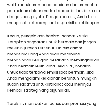
waktu untuk membaca panduan dan mencoba
permainan dalam mode demo sebelum bermain
dengan uang nyata. Dengan cara ini, Anda bisa
mengasah keterampilan tanpa risiko kehilangan.
Kedua, pengelolaan bankroll sangat krusial.
Tetapkan anggaran untuk bermain dan jangan
melebihi jumlah tersebut. Disiplin dalam
mengelola uang Anda akan membantu
menghindari kerugian besar dan memungkinkan
Anda bermain lebih lama. Selain itu, cobalah
untuk tidak terbawa emosi saat bermain. Jika
Anda mengalami kekalahan beruntun, mungkin
sudah saatnya untuk istirahat atau meninjau
kembali strategi yang digunakan.
Terakhir, manfaatkan bonus dan promosi yang