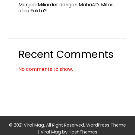
Menjadi Miliarder dengan Maha4D: Mitos
atau Fakta?
Recent Comments
No comments to show.
© 2021 Viral Mag. All Right Reserved.
WordPress Theme
|
Viral Mag
by HashThemes