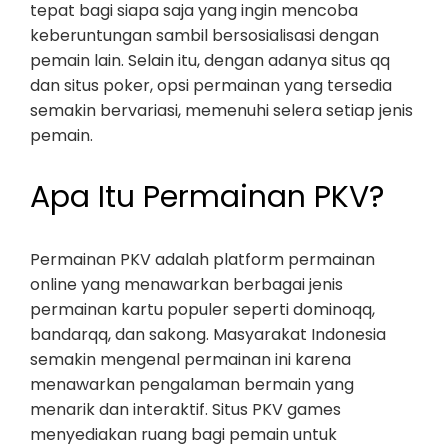
tepat bagi siapa saja yang ingin mencoba
keberuntungan sambil bersosialisasi dengan
pemain lain. Selain itu, dengan adanya situs qq
dan situs poker, opsi permainan yang tersedia
semakin bervariasi, memenuhi selera setiap jenis
pemain.
Apa Itu Permainan PKV?
Permainan PKV adalah platform permainan
online yang menawarkan berbagai jenis
permainan kartu populer seperti dominoqq,
bandarqq, dan sakong. Masyarakat Indonesia
semakin mengenal permainan ini karena
menawarkan pengalaman bermain yang
menarik dan interaktif. Situs PKV games
menyediakan ruang bagi pemain untuk