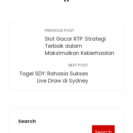
PREVIOUS POST
Slot Gacor RTP: Strategi
Terbaik dalam
Maksimalkan Keberhasilan
NEXT POST
Togel SDY: Rahasia Sukses
Live Draw di Sydney
Search
Search