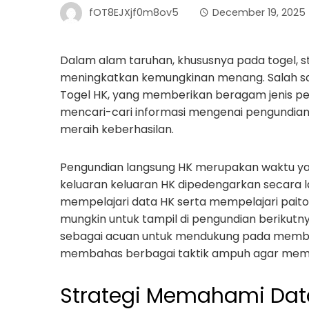
fOT8EJXjf0m8ov5
December 19, 2025
Dalam alam taruhan, khususnya pada togel, 
meningkatkan kemungkinan menang. Salah satu 
Togel HK, yang memberikan beragam jenis p
mencari-cari informasi mengenai pengundian 
meraih keberhasilan.
Pengundian langsung HK merupakan waktu yan
keluaran keluaran HK dipedengarkan secara 
mempelajari data HK serta mempelajari pait
mungkin untuk tampil di pengundian berikutnya.
sebagai acuan untuk mendukung pada membuat
membahas berbagai taktik ampuh agar memak
Strategi Memahami Dat