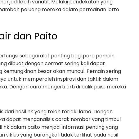
njadi lebih variatif. Melalui pendekatan yang
enambah peluang mereka dalam permainan lotto
ir dan Paito
erfungsi sebagai alat penting bagi para pemain
ng dibuat dengan cermat sering kali dapat
 kemungkinan besar akan muncul. Pemain sering
aya untuk memperoleh inspirasi dan taktik dalam
. Dengan cara mengerti arti di balik puisi, mereka
fis dari hasil hk yang telah terlalu lama. Dengan
ka dapat menganalisis corak nombor yang timbul
l hk dalam paito menjadi informasi penting yang
iklus yang barangkali tidak terlihat pada hasil