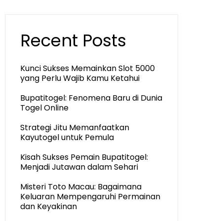
Recent Posts
Kunci Sukses Memainkan Slot 5000
yang Perlu Wajib Kamu Ketahui
Bupatitogel: Fenomena Baru di Dunia
Togel Online
Strategi Jitu Memanfaatkan
Kayutogel untuk Pemula
Kisah Sukses Pemain Bupatitogel:
Menjadi Jutawan dalam Sehari
Misteri Toto Macau: Bagaimana
Keluaran Mempengaruhi Permainan
dan Keyakinan