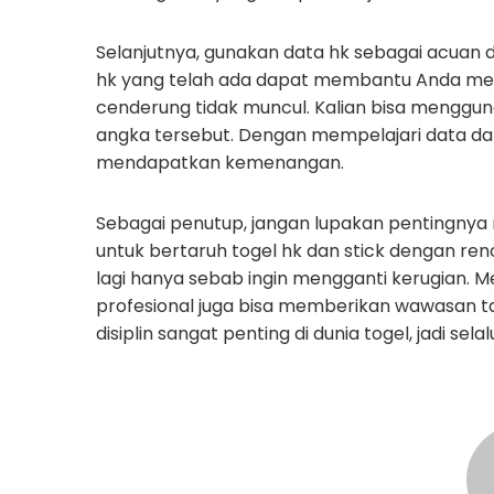
Selanjutnya, gunakan data hk sebagai acuan 
hk yang telah ada dapat membantu Anda men
cenderung tidak muncul. Kalian bisa menggunak
angka tersebut. Dengan mempelajari data da
mendapatkan kemenangan.
Sebagai penutup, jangan lupakan pentingny
untuk bertaruh togel hk dan stick dengan ren
lagi hanya sebab ingin mengganti kerugian. M
profesional juga bisa memberikan wawasan 
disiplin sangat penting di dunia togel, jadi sel