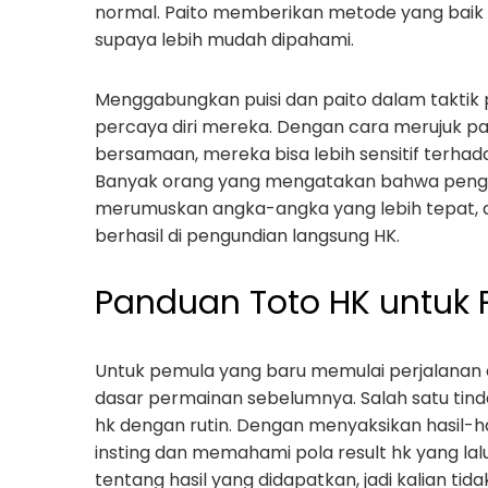
normal. Paito memberikan metode yang baik 
supaya lebih mudah dipahami.
Menggabungkan puisi dan paito dalam taktik 
percaya diri mereka. Dengan cara merujuk pad
bersamaan, mereka bisa lebih sensitif terha
Banyak orang yang mengatakan bahwa pengga
merumuskan angka-angka yang lebih tepat,
berhasil di pengundian langsung HK.
Panduan Toto HK untuk
Untuk pemula yang baru memulai perjalanan d
dasar permainan sebelumnya. Salah satu tind
hk dengan rutin. Dengan menyaksikan hasil-h
insting dan memahami pola result hk yang lalu
tentang hasil yang didapatkan, jadi kalian ti