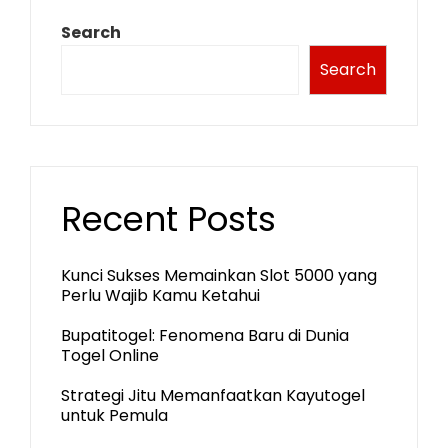
Search
Search
Recent Posts
Kunci Sukses Memainkan Slot 5000 yang
Perlu Wajib Kamu Ketahui
Bupatitogel: Fenomena Baru di Dunia
Togel Online
Strategi Jitu Memanfaatkan Kayutogel
untuk Pemula