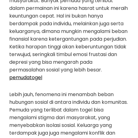
masyarakat. Banyak pemuda yang terlibat
dalam permainan ini karena hasrat untuk meraih
keuntungan cepat. Hal ini bukan hanya
berdampak pada individu, melainkan juga serta
keluarganya, dimana mungkin mengalami beban
finansial karena ketergantungan pada perjudian.
Ketika harapan tinggi akan keberuntungan tidak
terwujud, seringkali timbul emosi frustasi dan
depresi yang bisa mengarah pada
permasalahan sosial yang lebih besar.
pemudatogel
Lebih jauh, fenomena ini menambah beban
hubungan sosial di antara individu dan komunitas.
Pemuda yang terlibat dalam togel bisa
mengalami stigma dari masyarakat, yang
menyebabkan isolasi sosial. Keluarga yang
terdampak juga juga mengalami konflik dan