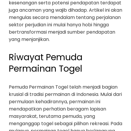
kesenangan serta potensi pendapatan terdapat
juga ancaman yang wajib dihadap. Artikel ini akan
mengulas secara mendalam tentang perjalanan
sektor perjudian ini mulai hanya hobi hingga
bertransformasi menjadi sumber pendapatan
yang menjanjikan.
Riwayat Pemuda
Permainan Togel
Pemuda Permainan Togel telah menjadi bagian
krusial di tradisi permainan di Indonesia. Mulai dari
permulaan kehadirannya, permainan ini
mendapatkan perhatian beragam lapisan
masyarakat, terutama pemuda, yang
menganggap togel sebagai pilihan rekreasi. Pada
mulanya, permainan togel hanya berlangsung