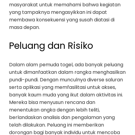
masyarakat untuk memahami bahwa kegiatan
yang tampaknya mengasyikkan ini dapat
membawa konsekuensi yang susah diatasi di
masa depan.
Peluang dan Risiko
Dalam alam pemuda togel, ada banyak peluang
untuk dimanfaatkan dalam rangka menghasilkan
pundi-pundi. Dengan munculnya diverse saluran
serta aplikasi yang memfasilitasi untuk akses,
banyak kaum muda yang ikut dalam aktivitas ini.
Mereka bisa menyusun rencana dan
menentukan angka dengan lebih teliti,
berlandaskan analisis dan pengalaman yang
telah dilakukan. Peluang ini memberikan
dorongan bagi banyak individu untuk mencoba