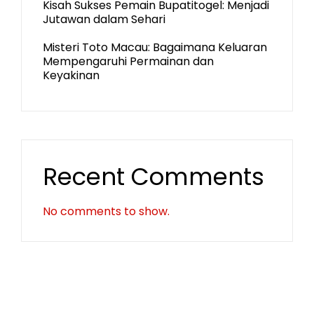
Kisah Sukses Pemain Bupatitogel: Menjadi
Jutawan dalam Sehari
Misteri Toto Macau: Bagaimana Keluaran
Mempengaruhi Permainan dan
Keyakinan
Recent Comments
No comments to show.