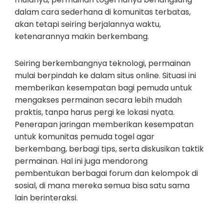
dalam cara sederhana di komunitas terbatas,
akan tetapi seiring berjalannya waktu,
ketenarannya makin berkembang.
Seiring berkembangnya teknologi, permainan
mulai berpindah ke dalam situs online. Situasi ini
memberikan kesempatan bagi pemuda untuk
mengakses permainan secara lebih mudah
praktis, tanpa harus pergi ke lokasi nyata.
Penerapan jaringan memberikan kesempatan
untuk komunitas pemuda togel agar
berkembang, berbagi tips, serta diskusikan taktik
permainan. Hal ini juga mendorong
pembentukan berbagai forum dan kelompok di
sosial, di mana mereka semua bisa satu sama
lain berinteraksi.