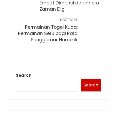
Empat Dimensi dalam era
Zaman Digi
NEXT POST
Permainan Togel Kuda:
Permainan Seru bagi Para
Penggemar Numerik
Search
Search