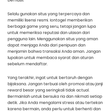
berhasil.
Selalu gunakan situs yang terpercaya dan
memiliki lisensi resmi. Iontogel memberikan
berbagai game yang seru, tetapi jangan lupa
untuk memeriksa reputasi dan ulasan dari
pengguna lain. Menggunakan situs yang aman
dapat menjaga Anda dari penipuan dan
menjamin bahwa transaksi Anda aman. Jangan
lupakan untuk membaca syarat dan aturan
sebelum mendaftar.
Yang terakhir, ingat untuk bertaruh dengan
bijaksana. Jangan terbuai oleh promosi atau janji
reward besar yang seringkali tidak actual.
Bermainlah untuk bersuka ria dan nikmati setiap
detik. Jika Anda mengalami stress atau tertekan
karena bermain, anda perlu untuk berhenti dan