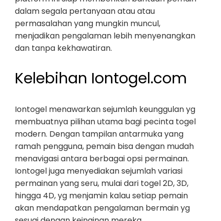
dalam segala pertanyaan atau atau
permasalahan yang mungkin muncul,
menjadikan pengalaman lebih menyenangkan
dan tanpa kekhawatiran.
Kelebihan Iontogel.com
Iontogel menawarkan sejumlah keunggulan yg
membuatnya pilihan utama bagi pecinta togel
modern. Dengan tampilan antarmuka yang
ramah pengguna, pemain bisa dengan mudah
menavigasi antara berbagai opsi permainan.
Iontogel juga menyediakan sejumlah variasi
permainan yang seru, mulai dari togel 2D, 3D,
hingga 4D, yg menjamin kalau setiap pemain
akan mendapatkan pengalaman bermain yg
sesuai dengan keinginan mereka.