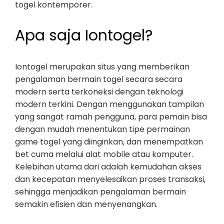
togel kontemporer.
Apa saja Iontogel?
Iontogel merupakan situs yang memberikan
pengalaman bermain togel secara secara
modern serta terkoneksi dengan teknologi
modern terkini. Dengan menggunakan tampilan
yang sangat ramah pengguna, para pemain bisa
dengan mudah menentukan tipe permainan
game togel yang diinginkan, dan menempatkan
bet cuma melalui alat mobile atau komputer.
Kelebihan utama dari adalah kemudahan akses
dan kecepatan menyelesaikan proses transaksi,
sehingga menjadikan pengalaman bermain
semakin efisien dan menyenangkan.