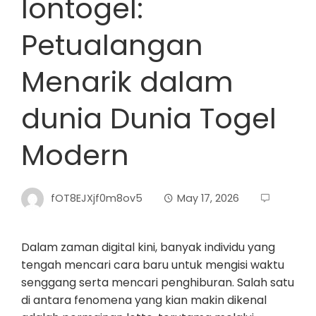
Iontogel:
Petualangan
Menarik dalam
dunia Dunia Togel
Modern
fOT8EJXjf0m8ov5
May 17, 2026
Dalam zaman digital kini, banyak individu yang
tengah mencari cara baru untuk mengisi waktu
senggang serta mencari penghiburan. Salah satu
di antara fenomena yang kian makin dikenal