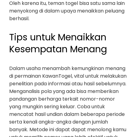
Oleh karena itu, teman togel bisa satu sama lain
menyokong di dalam upaya menaikkan peluang
berhasil.
Tips untuk Menaikkan
Kesempatan Menang
Dalam usaha menambah kemungkinan menang
di permainan KawanTogel, vital untuk melakukan
penelitian pada informasi atau hasil sebelumnya.
Menganalisis pola yang ada bisa memberikan
pandangan berharga terkait nomor-nomor
yang mungkin sering keluar. Coba untuk
mencatat hasil undian dalam beberapa periode
serta kenali angka-angka dengan jumlah
banyak. Metode ini dapat dapat menolong kamu