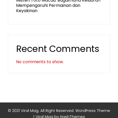
Misteri Toto Macau: Bagaimana Keluaran
Mempengaruhi Permainan dan
Keyakinan
Recent Comments
No comments to show.
© 2021 Viral Mag. All Right Reserved.
WordPress Theme
|
Viral Mag
by HashThemes