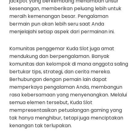
jackpot yang berkembang menambah unsur
kesenangan, memberikan peluang lebih untuk
meraih kemenangan besar. Pengalaman
bermain pun akan lebih seru saat Anda
menjelajahi setiap aspek dari permainan ini.
Komunitas penggemar Kuda Slot juga amat
mendukung dan berpengalaman. Banyak
komunitas dan kelompok di mana anggota saling
bertukar tips, strategi, dan cerita mereka.
Berhubungan dengan pemain lain dapat
memperkaya pengalaman Anda, membangun
rasa kebersamaan yang menyenangkan. Melalui
semua elemen tersebut, Kuda Slot
mempresentasikan petualangan gaming yang
tak hanya menghibur, tetapi juga menciptakan
kenangan tak terlupakan.