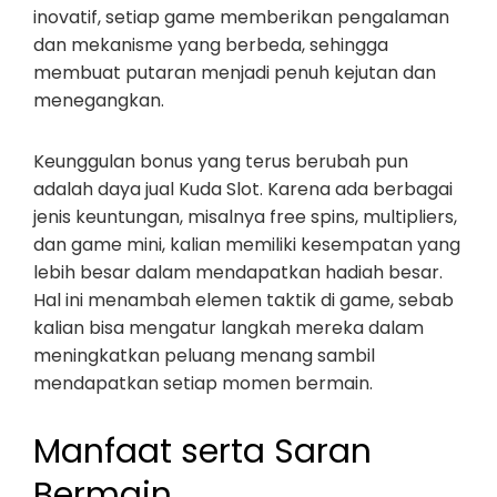
inovatif, setiap game memberikan pengalaman
dan mekanisme yang berbeda, sehingga
membuat putaran menjadi penuh kejutan dan
menegangkan.
Keunggulan bonus yang terus berubah pun
adalah daya jual Kuda Slot. Karena ada berbagai
jenis keuntungan, misalnya free spins, multipliers,
dan game mini, kalian memiliki kesempatan yang
lebih besar dalam mendapatkan hadiah besar.
Hal ini menambah elemen taktik di game, sebab
kalian bisa mengatur langkah mereka dalam
meningkatkan peluang menang sambil
mendapatkan setiap momen bermain.
Manfaat serta Saran
Bermain