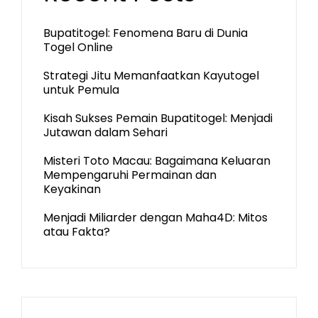
Bupatitogel: Fenomena Baru di Dunia
Togel Online
Strategi Jitu Memanfaatkan Kayutogel
untuk Pemula
Kisah Sukses Pemain Bupatitogel: Menjadi
Jutawan dalam Sehari
Misteri Toto Macau: Bagaimana Keluaran
Mempengaruhi Permainan dan
Keyakinan
Menjadi Miliarder dengan Maha4D: Mitos
atau Fakta?