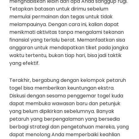
menghabiskan lebih dari apa Anda sanggup rugi.
Tetapkan batasan untuk dirimu sebelum
memulai permainan dan tegas untuk tidak
melampauinya. Dengan cara ini, kalian dapat
menikmati aktivitas tanpa mengalami tekanan
finansial yang terlalu berat. Memanfaatkan sisa
anggaran untuk mendapatkan tiket pada jangka
waktu tertentu, bukan tiap hari, bisa jadi taktik
yang efektif.
Terakhir, bergabung dengan kelompok petaruh
togel bisa memberikan keuntungan ekstra.
Diskusi dengan sesama penggemar togel kuda
dapat membuka wawasan baru dan petunjuk
yang belum dipikirkan sebelumnya. Banyak
petaruh yang berpengalaman yang bersedia
berbagi strategi dan pengetahuan mereka, yang
dapat menolong Anda memperbaiki keahlian