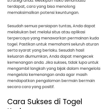
strategi anda. Meskipun risiko senantiasa
terdapat, cara yang bisa menolong
memaksimalkan potensi keuntungan.
Sesudah semua persiapan tuntas, Anda dapat
melakukan bet melalui situs atau aplikasi
terpercaya yang menawarkan permainan kuda
togel. Pastikan untuk memahami seluruh aturan
serta syarat yang berlaku. Sesudah hasil
keluaran diumumkan, Anda dapat mengecek
kemenangan anda. Jika sukses, tidak lupa untuk
mengambil langkah yang bijak dalam mengelola
mengelola kemenangan anda agar masih
mendapatkan pengalaman bermain bermain
secara cara yang positif.
Cara Sukses di Togel