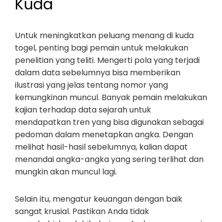
Kuda
Untuk meningkatkan peluang menang di kuda
togel, penting bagi pemain untuk melakukan
penelitian yang teliti. Mengerti pola yang terjadi
dalam data sebelumnya bisa memberikan
ilustrasi yang jelas tentang nomor yang
kemungkinan muncul. Banyak pemain melakukan
kajian terhadap data sejarah untuk
mendapatkan tren yang bisa digunakan sebagai
pedoman dalam menetapkan angka. Dengan
melihat hasil-hasil sebelumnya, kalian dapat
menandai angka-angka yang sering terlihat dan
mungkin akan muncul lagi.
Selain itu, mengatur keuangan dengan baik
sangat krusial. Pastikan Anda tidak