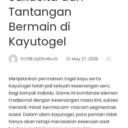
Tantangan
Bermain di
Kayutogel
fOT8EJXjf0m8ov5
May 27, 2026
Menjalankan permainan togel kayu serta
kayutogel telah jadi sebuah kesenangan seru
bagi banyak individu. Game ini kombinasi elemen
tradisional dengan kesenangan masa kini, sukses
menarik minat bermacam-macam segmentasi
sosial. Dalam alam kayutogel, para pemain tidak
hanya akan tetapi merasakan keseruan saat