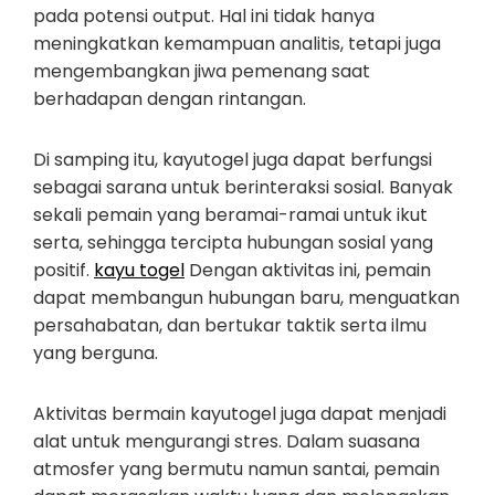
pada potensi output. Hal ini tidak hanya
meningkatkan kemampuan analitis, tetapi juga
mengembangkan jiwa pemenang saat
berhadapan dengan rintangan.
Di samping itu, kayutogel juga dapat berfungsi
sebagai sarana untuk berinteraksi sosial. Banyak
sekali pemain yang beramai-ramai untuk ikut
serta, sehingga tercipta hubungan sosial yang
positif.
kayu togel
Dengan aktivitas ini, pemain
dapat membangun hubungan baru, menguatkan
persahabatan, dan bertukar taktik serta ilmu
yang berguna.
Aktivitas bermain kayutogel juga dapat menjadi
alat untuk mengurangi stres. Dalam suasana
atmosfer yang bermutu namun santai, pemain