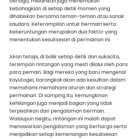
berlaga, melainkan juga menemukan
kebahagiaan di setiap detik momen yang
dihabiskan bersama teman-teman atau sanak
saudara. Keterampilan untuk bermain serta
keberuntungan merupakan dua faktor yang
menentukan kesuksesan di permainan ini.
Akan tetapi, di balik setiap detik dari sukacita,
tersimpan rintangan yang mesti dilalui oleh para
para pemain. Bagi mereka yang baru mengenal
kayutogel, barangkali akan ada kesulitan dalam
memahami memahami aturan dan strategi
permainan. Di samping itu, kemungkinan
kehilangan juga menjadi bagian yang tidak
terpisahkan dari pengalaman bermain.
Walaupun begitu, rintangan ini malah dapat
menawarkan pengalaman yang berharga serta
menjadikan setiap kemenangan kesuksesan