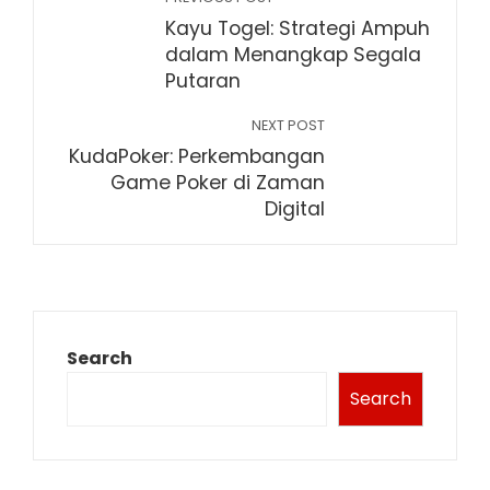
Kayu Togel: Strategi Ampuh
dalam Menangkap Segala
Putaran
NEXT POST
KudaPoker: Perkembangan
Game Poker di Zaman
Digital
Search
Search