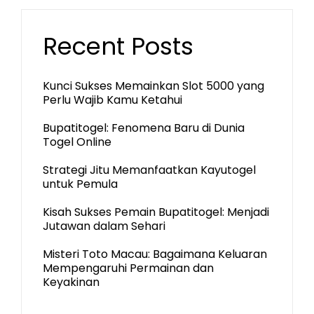
Recent Posts
Kunci Sukses Memainkan Slot 5000 yang
Perlu Wajib Kamu Ketahui
Bupatitogel: Fenomena Baru di Dunia
Togel Online
Strategi Jitu Memanfaatkan Kayutogel
untuk Pemula
Kisah Sukses Pemain Bupatitogel: Menjadi
Jutawan dalam Sehari
Misteri Toto Macau: Bagaimana Keluaran
Mempengaruhi Permainan dan
Keyakinan