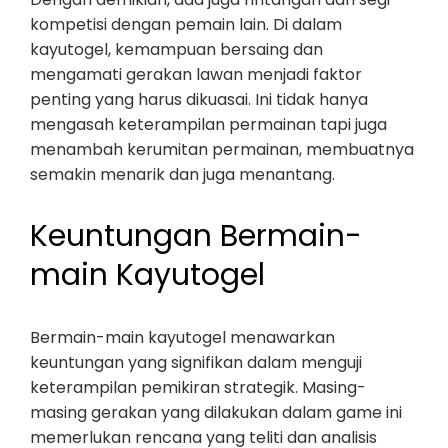
kompetisi dengan pemain lain. Di dalam
kayutogel, kemampuan bersaing dan
mengamati gerakan lawan menjadi faktor
penting yang harus dikuasai. Ini tidak hanya
mengasah keterampilan permainan tapi juga
menambah kerumitan permainan, membuatnya
semakin menarik dan juga menantang.
Keuntungan Bermain-
main Kayutogel
Bermain-main kayutogel menawarkan
keuntungan yang signifikan dalam menguji
keterampilan pemikiran strategik. Masing-
masing gerakan yang dilakukan dalam game ini
memerlukan rencana yang teliti dan analisis