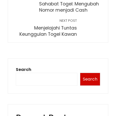
Sahabat Togel: Mengubah
Nomor menjadi Cash
NEXT POST
Menjelajahi Tuntas
Keunggulan Togel Kawan
Search
Search