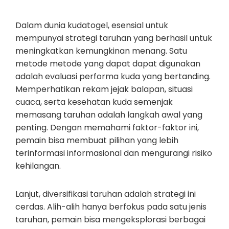
Dalam dunia kudatogel, esensial untuk
mempunyai strategi taruhan yang berhasil untuk
meningkatkan kemungkinan menang. Satu
metode metode yang dapat dapat digunakan
adalah evaluasi performa kuda yang bertanding.
Memperhatikan rekam jejak balapan, situasi
cuaca, serta kesehatan kuda semenjak
memasang taruhan adalah langkah awal yang
penting. Dengan memahami faktor-faktor ini,
pemain bisa membuat pilihan yang lebih
terinformasi informasional dan mengurangi risiko
kehilangan.
Lanjut, diversifikasi taruhan adalah strategi ini
cerdas. Alih-alih hanya berfokus pada satu jenis
taruhan, pemain bisa mengeksplorasi berbagai