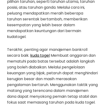
pilihan taruhan, seperti taruhan utama, taruhan
posisi, atau taruhan ganda. Melalui cara ini,
peluang mendapatkan meraih beberapa
taruhan serentak bertambah, memberikan
kesempatan yang lebih besar dalam
mendapatkan keuntungan dari bermain
kudatogel.
Terakhir, penting agar manajemen bankroll
secara baik.
kuda togel
Membuat anggaran dan
mematuhi pada batas tersebut adalah langkah
yang boleh diabaikan. Melalui pengelolaan
keuangan yang bijak, petaruh dapat menghindari
kerugian besar dan masih merasakan
pengalaman bertaruh. Menggunakan taktik yang
matang yang terencana dalam manajemen
dana dapat menyokong pemain tetap stabil dan
fokus saat memasang taruhan pada kuda togel.