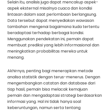
Selain itu, analisis juga dapat mencakup aspek-
aspek eksternal misalnya cuaca dan kondisi
lintasan dalam saat perlombaan berlangsung.
Data tersebut dapat menyediakan wawasan
tambahan mengenai bagaimana kuda tertentu
beradaptasi terhadap berbagai kondisi.
Menggunakan pendekatan ini, pemain dapat
membuat prediksi yang lebih informasional dan
meningkatkan probabilitas mereka untuk
menang.
Akhirnya, penting bagi menerapkan metode
analisa statistik dengan terus-menerus. Dengan
mengembangkan catatan dan database dari
tiap hasil, pemain bisa melacak kemajuan
pemain dan mengadaptasi strategi berdasarkan
informasi yang. Hal ini tidak hanya soal
keberuntungan, namun serta tentang