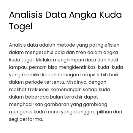
Analisis Data Angka Kuda
Togel
Analisis data adalah metode yang paling efisien
dalam mengetahui pola dan tren dalam angka
kuda togel. Melalui menghimpun data dari hasil
lampau, pemain bisa mengidentifikasi kuda-kuda
yang memiliki kecenderungan tampil lebih baik
dalam periode tertentu. Misalnya, dengan
melihat frekuensi kemenangan setiap kuda
dalam beberapa bulan terakhir dapat
menghadirkan gambaran yang gamblang
mengenai kuda mana yang dianggap pilihan dari
segi performa.