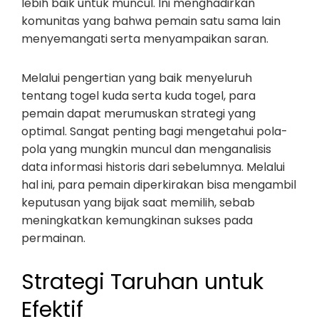
lebih baik untuk muncul. Ini menghadirkan
komunitas yang bahwa pemain satu sama lain
menyemangati serta menyampaikan saran.
Melalui pengertian yang baik menyeluruh
tentang togel kuda serta kuda togel, para
pemain dapat merumuskan strategi yang
optimal. Sangat penting bagi mengetahui pola-
pola yang mungkin muncul dan menganalisis
data informasi historis dari sebelumnya. Melalui
hal ini, para pemain diperkirakan bisa mengambil
keputusan yang bijak saat memilih, sebab
meningkatkan kemungkinan sukses pada
permainan.
Strategi Taruhan untuk
Efektif