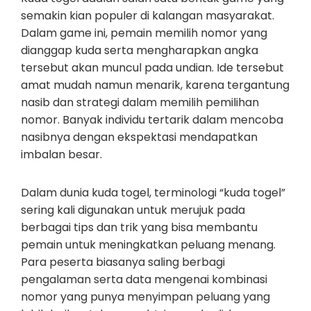
semakin kian populer di kalangan masyarakat.
Dalam game ini, pemain memilih nomor yang
dianggap kuda serta mengharapkan angka
tersebut akan muncul pada undian. Ide tersebut
amat mudah namun menarik, karena tergantung
nasib dan strategi dalam memilih pemilihan
nomor. Banyak individu tertarik dalam mencoba
nasibnya dengan ekspektasi mendapatkan
imbalan besar.
Dalam dunia kuda togel, terminologi “kuda togel”
sering kali digunakan untuk merujuk pada
berbagai tips dan trik yang bisa membantu
pemain untuk meningkatkan peluang menang.
Para peserta biasanya saling berbagi
pengalaman serta data mengenai kombinasi
nomor yang punya menyimpan peluang yang