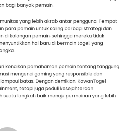
an bagi banyak pemain.
munitas yang lebih akrab antar pengguna. Tempat
n para pemain untuk saling berbagi strategi dan
 di kalangan pemain, sehingga mereka tidak
 menyuntikkan hal baru di bermain togel, yang
angka.
t dari kenaikan pemahaman pemain tentang tanggung
ormasi mengenai gaming yang responsible dan
lampaui batas. Dengan demikian, KawanTogel
nment, tetapi juga peduli kesejahteraan
h suatu langkah baik menuju permainan yang lebih