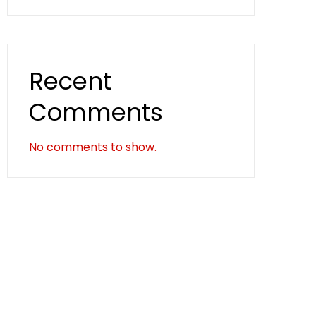
Recent
Comments
No comments to show.