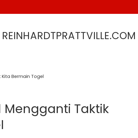
REINHARDTPRATTVILLE.COM
 Kita Bermain Togel
 Mengganti Taktik
l