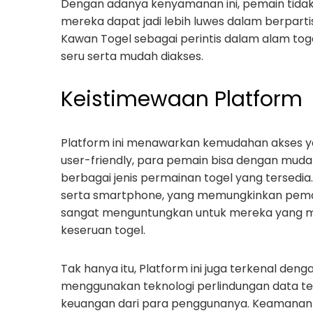
Dengan adanya kenyamanan ini, pemain tidak
mereka dapat jadi lebih luwes dalam berparti
Kawan Togel sebagai perintis dalam alam to
seru serta mudah diakses.
Keistimewaan Platform
Platform ini menawarkan kemudahan akses y
user-friendly, para pemain bisa dengan mud
berbagai jenis permainan togel yang tersedia.
serta smartphone, yang memungkinkan pemain
sangat menguntungkan untuk mereka yang memi
keseruan togel.
Tak hanya itu, Platform ini juga terkenal den
menggunakan teknologi perlindungan data terk
keuangan dari para penggunanya. Keamanan 