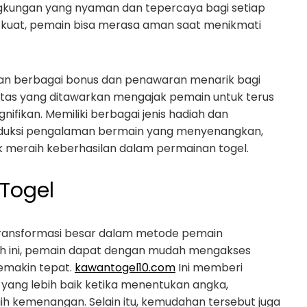
gkungan yang nyaman dan tepercaya bagi setiap
g kuat, pemain bisa merasa aman saat menikmati
rkan berbagai bonus dan penawaran menarik bagi
itas yang ditawarkan mengajak pemain untuk terus
ifikan. Memiliki berbagai jenis hadiah dan
uksi pengalaman bermain yang menyenangkan,
 meraih keberhasilan dalam permainan togel.
Togel
ransformasi besar dalam metode pemain
ah ini, pemain dapat dengan mudah mengakses
semakin tepat.
kawantogel10.com
Ini memberi
ang lebih baik ketika menentukan angka,
 kemenangan. Selain itu, kemudahan tersebut juga