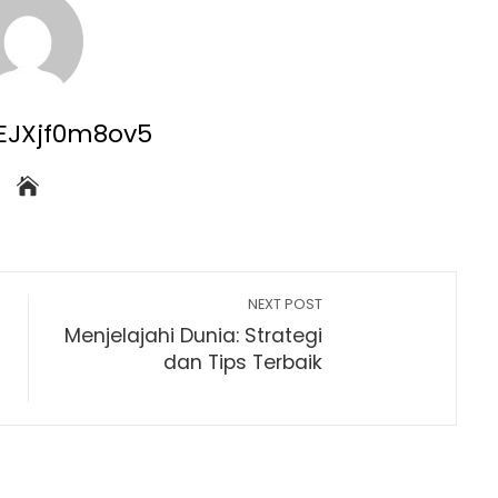
8EJXjf0m8ov5
NEXT POST
Menjelajahi Dunia: Strategi
dan Tips Terbaik