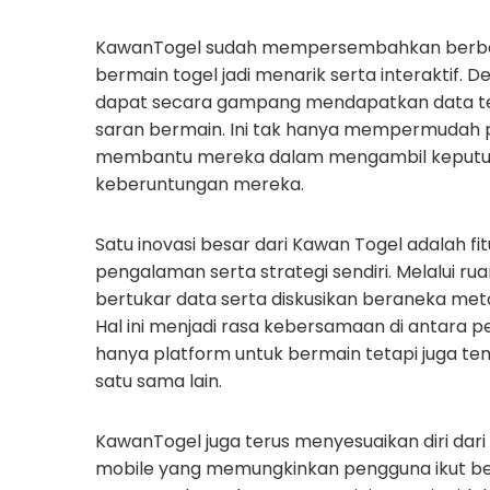
KawanTogel sudah mempersembahkan berba
bermain togel jadi menarik serta interaktif
dapat secara gampang mendapatkan data terki
saran bermain. Ini tak hanya mempermudah p
membantu mereka dalam mengambil keputus
keberuntungan mereka.
Satu inovasi besar dari Kawan Togel adalah f
pengalaman serta strategi sendiri. Melalui rua
bertukar data serta diskusikan beraneka m
Hal ini menjadi rasa kebersamaan di antara
hanya platform untuk bermain tetapi juga temp
satu sama lain.
KawanTogel juga terus menyesuaikan diri dari 
mobile yang memungkinkan pengguna ikut be