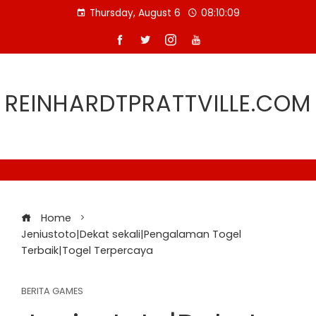
Skip
Thursday, August 6
08:10:09
to
content
REINHARDTPRATTVILLE.COM
Home
Jeniustoto|Dekat sekali|Pengalaman Togel
Terbaik|Togel Terpercaya
BERITA GAMES