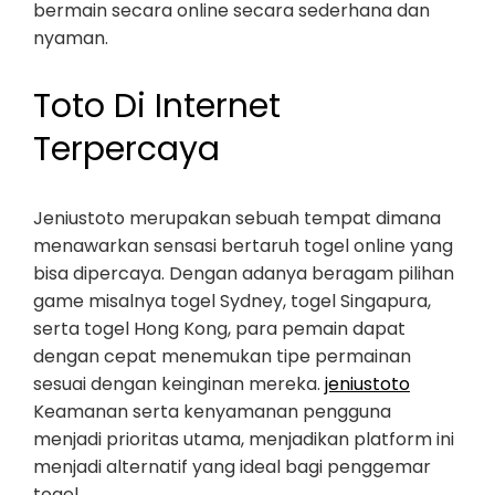
bermain secara online secara sederhana dan
nyaman.
Toto Di Internet
Terpercaya
Jeniustoto merupakan sebuah tempat dimana
menawarkan sensasi bertaruh togel online yang
bisa dipercaya. Dengan adanya beragam pilihan
game misalnya togel Sydney, togel Singapura,
serta togel Hong Kong, para pemain dapat
dengan cepat menemukan tipe permainan
sesuai dengan keinginan mereka.
jeniustoto
Keamanan serta kenyamanan pengguna
menjadi prioritas utama, menjadikan platform ini
menjadi alternatif yang ideal bagi penggemar
togel.