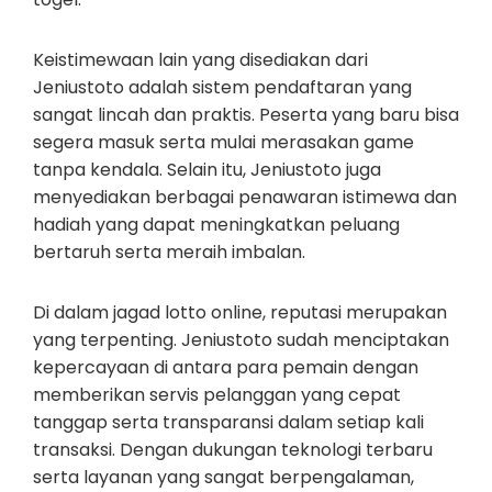
Keistimewaan lain yang disediakan dari
Jeniustoto adalah sistem pendaftaran yang
sangat lincah dan praktis. Peserta yang baru bisa
segera masuk serta mulai merasakan game
tanpa kendala. Selain itu, Jeniustoto juga
menyediakan berbagai penawaran istimewa dan
hadiah yang dapat meningkatkan peluang
bertaruh serta meraih imbalan.
Di dalam jagad lotto online, reputasi merupakan
yang terpenting. Jeniustoto sudah menciptakan
kepercayaan di antara para pemain dengan
memberikan servis pelanggan yang cepat
tanggap serta transparansi dalam setiap kali
transaksi. Dengan dukungan teknologi terbaru
serta layanan yang sangat berpengalaman,