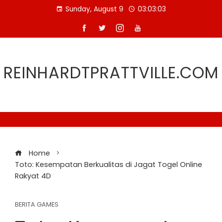
Skip
Sunday, August 9
03:03:03
to
content
REINHARDTPRATTVILLE.COM
Home
Toto: Kesempatan Berkualitas di Jagat Togel Online
Rakyat 4D
BERITA GAMES