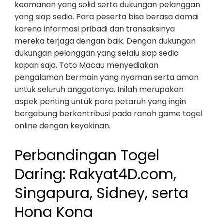
keamanan yang solid serta dukungan pelanggan
yang siap sedia. Para peserta bisa berasa damai
karena informasi pribadi dan transaksinya
mereka terjaga dengan baik. Dengan dukungan
dukungan pelanggan yang selalu siap sedia
kapan saja, Toto Macau menyediakan
pengalaman bermain yang nyaman serta aman
untuk seluruh anggotanya. Inilah merupakan
aspek penting untuk para petaruh yang ingin
bergabung berkontribusi pada ranah game togel
online dengan keyakinan.
Perbandingan Togel
Daring: Rakyat4D.com,
Singapura, Sidney, serta
Hong Kong