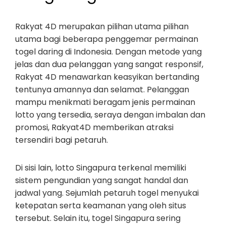
Rakyat 4D merupakan pilihan utama pilihan
utama bagi beberapa penggemar permainan
togel daring di Indonesia. Dengan metode yang
jelas dan dua pelanggan yang sangat responsif,
Rakyat 4D menawarkan keasyikan bertanding
tentunya amannya dan selamat. Pelanggan
mampu menikmati beragam jenis permainan
lotto yang tersedia, seraya dengan imbalan dan
promosi, Rakyat4D memberikan atraksi
tersendiri bagi petaruh.
Di sisi lain, lotto Singapura terkenal memiliki
sistem pengundian yang sangat handal dan
jadwal yang. Sejumlah petaruh togel menyukai
ketepatan serta keamanan yang oleh situs
tersebut. Selain itu, togel Singapura sering