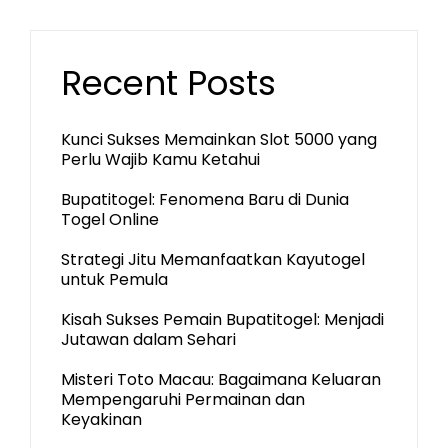
Recent Posts
Kunci Sukses Memainkan Slot 5000 yang
Perlu Wajib Kamu Ketahui
Bupatitogel: Fenomena Baru di Dunia
Togel Online
Strategi Jitu Memanfaatkan Kayutogel
untuk Pemula
Kisah Sukses Pemain Bupatitogel: Menjadi
Jutawan dalam Sehari
Misteri Toto Macau: Bagaimana Keluaran
Mempengaruhi Permainan dan
Keyakinan