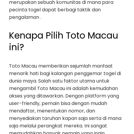
merupakan sebuah komunitas di mana para
pecinta togel dapat berbagi taktik dan
pengalaman .
Kenapa Pilih Toto Macau
ini?
Toto Macau memberikan sejumlah manfaat
menarik hati bagi kalangan penggemar togel di
dunia maya. Salah satu faktor utama untuk
mengambil Toto Macau ini adalah kemudahan
akses yang ditawarkan. Dengan platform yang
user-friendly, pemain bisa dengan mudah
mendaftar, menentukan nomor, dan
menyediakan taruhan kapan saja serta di mana
saja melalui perangkat mereka. Ini sangat
memudahkan banyak pemain yang ingin