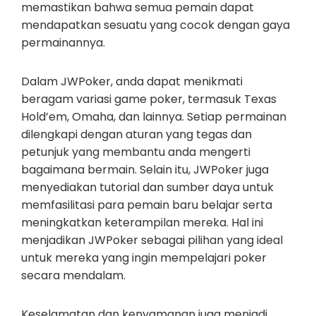
memastikan bahwa semua pemain dapat
mendapatkan sesuatu yang cocok dengan gaya
permainannya.
Dalam JWPoker, anda dapat menikmati
beragam variasi game poker, termasuk Texas
Hold’em, Omaha, dan lainnya. Setiap permainan
dilengkapi dengan aturan yang tegas dan
petunjuk yang membantu anda mengerti
bagaimana bermain. Selain itu, JWPoker juga
menyediakan tutorial dan sumber daya untuk
memfasilitasi para pemain baru belajar serta
meningkatkan keterampilan mereka. Hal ini
menjadikan JWPoker sebagai pilihan yang ideal
untuk mereka yang ingin mempelajari poker
secara mendalam.
Keselamatan dan kenyamanan juga menjadi