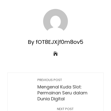
By fOT8EJXjf0m8ov5
PREVIOUS POST
Mengenal Kuda Slot:
Permainan Seru dalam
Dunia Digital
NEXT POST