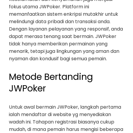
fokus utama JWPoker. Platform ini
memanfaatkan sistem enkripsi mutakhir untuk
melindungi data pribadi dan transaksi anda.
Dengan layanan pelayanan yang responsif, anda
dapat merasa tenang saat bermain. JWPoker
tidak hanya memberikan permainan yang
menarik, tetapi juga lingkungan yang aman dan
nyaman dan kondusif bagi semua pemain.
Metode Bertanding
JWPoker
Untuk awal bermain JWPoker, langkah pertama
ialah mendaftar di website yg menyediakan
wadah ini. Tahapan registrasi biasanya cukup
mudah, di mana pemain harus mengisi beberapa