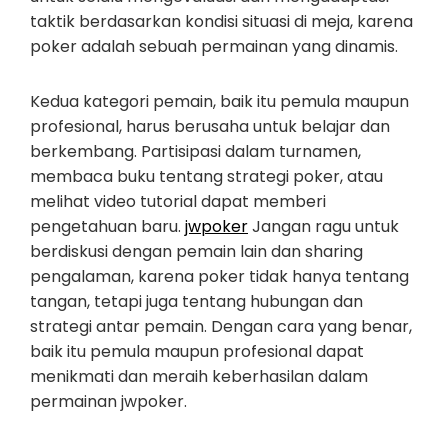
taktik berdasarkan kondisi situasi di meja, karena
poker adalah sebuah permainan yang dinamis.
Kedua kategori pemain, baik itu pemula maupun
profesional, harus berusaha untuk belajar dan
berkembang. Partisipasi dalam turnamen,
membaca buku tentang strategi poker, atau
melihat video tutorial dapat memberi
pengetahuan baru.
jwpoker
Jangan ragu untuk
berdiskusi dengan pemain lain dan sharing
pengalaman, karena poker tidak hanya tentang
tangan, tetapi juga tentang hubungan dan
strategi antar pemain. Dengan cara yang benar,
baik itu pemula maupun profesional dapat
menikmati dan meraih keberhasilan dalam
permainan jwpoker.