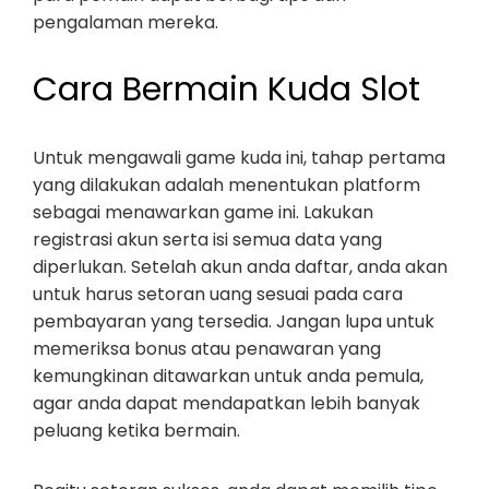
pengalaman mereka.
Cara Bermain Kuda Slot
Untuk mengawali game kuda ini, tahap pertama
yang dilakukan adalah menentukan platform
sebagai menawarkan game ini. Lakukan
registrasi akun serta isi semua data yang
diperlukan. Setelah akun anda daftar, anda akan
untuk harus setoran uang sesuai pada cara
pembayaran yang tersedia. Jangan lupa untuk
memeriksa bonus atau penawaran yang
kemungkinan ditawarkan untuk anda pemula,
agar anda dapat mendapatkan lebih banyak
peluang ketika bermain.