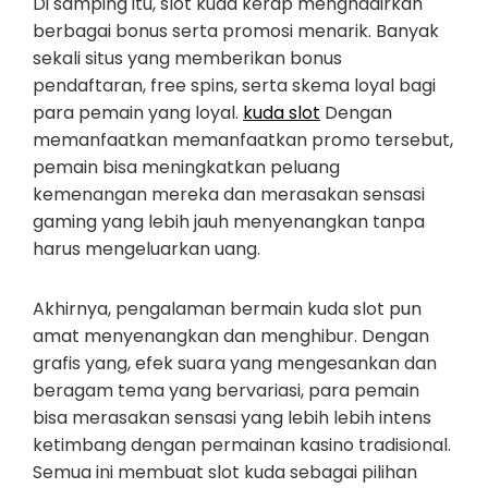
Di samping itu, slot kuda kerap menghadirkan
berbagai bonus serta promosi menarik. Banyak
sekali situs yang memberikan bonus
pendaftaran, free spins, serta skema loyal bagi
para pemain yang loyal.
kuda slot
Dengan
memanfaatkan memanfaatkan promo tersebut,
pemain bisa meningkatkan peluang
kemenangan mereka dan merasakan sensasi
gaming yang lebih jauh menyenangkan tanpa
harus mengeluarkan uang.
Akhirnya, pengalaman bermain kuda slot pun
amat menyenangkan dan menghibur. Dengan
grafis yang, efek suara yang mengesankan dan
beragam tema yang bervariasi, para pemain
bisa merasakan sensasi yang lebih lebih intens
ketimbang dengan permainan kasino tradisional.
Semua ini membuat slot kuda sebagai pilihan