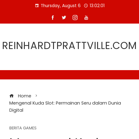
Skip
Thursday, August 6
13:02:02
to
content
REINHARDTPRATTVILLE.COM
Home
Mengenal Kuda Slot: Permainan Seru dalam Dunia
Digital
BERITA GAMES