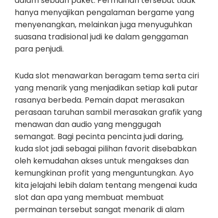
dalam sebuah paket. Permainan tersebut tidak
hanya menyajikan pengalaman bergame yang
menyenangkan, melainkan juga menyuguhkan
suasana tradisional judi ke dalam genggaman
para penjudi.
Kuda slot menawarkan beragam tema serta ciri
yang menarik yang menjadikan setiap kali putar
rasanya berbeda. Pemain dapat merasakan
perasaan taruhan sambil merasakan grafik yang
menawan dan audio yang menggugah
semangat. Bagi pecinta pencinta judi daring,
kuda slot jadi sebagai pilihan favorit disebabkan
oleh kemudahan akses untuk mengakses dan
kemungkinan profit yang menguntungkan. Ayo
kita jelajahi lebih dalam tentang mengenai kuda
slot dan apa yang membuat membuat
permainan tersebut sangat menarik di alam