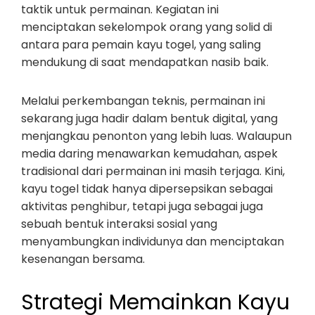
taktik untuk permainan. Kegiatan ini
menciptakan sekelompok orang yang solid di
antara para pemain kayu togel, yang saling
mendukung di saat mendapatkan nasib baik.
Melalui perkembangan teknis, permainan ini
sekarang juga hadir dalam bentuk digital, yang
menjangkau penonton yang lebih luas. Walaupun
media daring menawarkan kemudahan, aspek
tradisional dari permainan ini masih terjaga. Kini,
kayu togel tidak hanya dipersepsikan sebagai
aktivitas penghibur, tetapi juga sebagai juga
sebuah bentuk interaksi sosial yang
menyambungkan individunya dan menciptakan
kesenangan bersama.
Strategi Memainkan Kayu