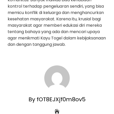
kontrol terhadap pengeluaran sendiri, yang bisa
memicu konflik di keluarga dan menghancurkan
kesehatan masyarakat. Karena itu, krusial bagi
masyarakat agar memberi edukasi diri mereka
tentang bahaya yang ada dan mencari upaya
agar menikmati Kayu Togel dalam kebijaksanaan
dan dengan tanggung jawab.
By fOT8EJXjf0m8ov5