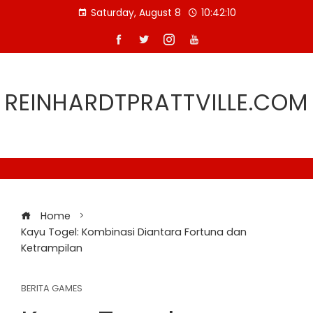
Skip
Saturday, August 8
10:42:10
to
content
REINHARDTPRATTVILLE.COM
Home
Kayu Togel: Kombinasi Diantara Fortuna dan
Ketrampilan
BERITA GAMES