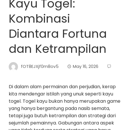
Kayu Togel:
Kombinasi
Diantara Fortuna
dan Ketrampilan
fOT8EJXjf0m8ov5
May 16, 2026
Di dalam alam permainan dan perjudian, kerap
kita mendengar istilah yang unuk seperti kayu
togel. Togel kayu bukan hanya merupakan game
yang hanya bergantung pada nasib semata,
tetapi juga butuh ketrampilan dan strategi dari
sejumlah pemainnya. Gabungan antara aspek