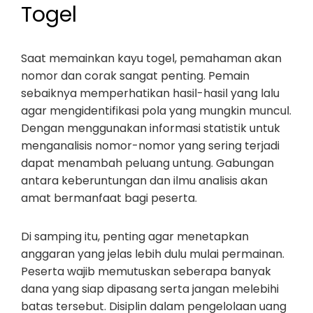
Togel
Saat memainkan kayu togel, pemahaman akan
nomor dan corak sangat penting. Pemain
sebaiknya memperhatikan hasil-hasil yang lalu
agar mengidentifikasi pola yang mungkin muncul.
Dengan menggunakan informasi statistik untuk
menganalisis nomor-nomor yang sering terjadi
dapat menambah peluang untung. Gabungan
antara keberuntungan dan ilmu analisis akan
amat bermanfaat bagi peserta.
Di samping itu, penting agar menetapkan
anggaran yang jelas lebih dulu mulai permainan.
Peserta wajib memutuskan seberapa banyak
dana yang siap dipasang serta jangan melebihi
batas tersebut. Disiplin dalam pengelolaan uang