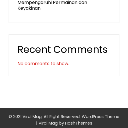
Mempengaruhi Permainan dan
Keyakinan
Recent Comments
No comments to show.
© 2021 Viral Mag. All Right Reserved.
WordPress Theme
|
Viral Mag
by HashThemes