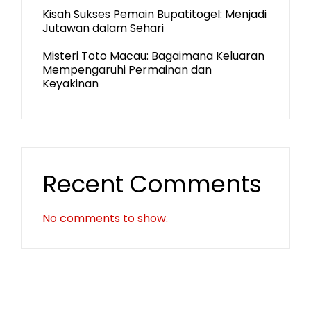
Kisah Sukses Pemain Bupatitogel: Menjadi
Jutawan dalam Sehari
Misteri Toto Macau: Bagaimana Keluaran
Mempengaruhi Permainan dan
Keyakinan
Recent Comments
No comments to show.