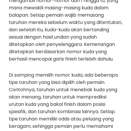
mengambil nomor-nomor dari 1 hingga 10, yang
mana mewakili masing-masing kuda dalam
balapan. Setiap pemain wajib memasang
taruhan mereka sebelum waktu yang ditentukan,
dan setelah itu, kuda-kuda akan bertanding
sesuai dengan hasil undian yang sudah
ditetapkan oleh penyelenggara. Kemenangan
ditetapkan berdasarkan nomor kuda yang
berhasil mencapai garis finish terlebih dahulu.
Di samping memilih nomor kuda, ada beberapa
tipe taruhan yang bisa dipilih oleh pemain.
Contohnya, taruhan untuk menebak kuda yang
akan menang, taruhan untuk memprediksi
urutan kuda yang bakal finish dalam posisi
spesifik, dan taruhan kombinasi lainnya. Setiap
tipe taruhan memiliki odds atau peluang yang
beragam, sehingga pemain perlu memahami