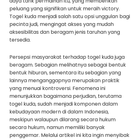
daya tarik permainan itu, yang memberikan
peluang yang signifikan untuk meraih victory.
Togel kuda menjadi salah satu opsi unggulan bagi
pecinta judi, mengingat akses yang mudah
aksesibilitas dan beragam jenis taruhan yang
tersedia.
Persepsi masyarakat terhadap togel kuda juga
beragam. Sebagian melihatnya sebagai bentuk
bentuk hiburan, sementara itu sebagian yang
lainnya menganggapnya merupakan praktik
yang menuai kontroversi. Fenomena ini
menunjukkan bagaimana perjudian, terutama
togel kuda, sudah menjadi komponen dalam
kebudayaan modern di dalam Indonesia,
meskipun walaupun dilarang secara hukum
secara hukum, namun memiliki banyak
penggemar. Melalui artikel ini kita ingin menyibak