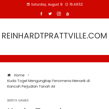
Skip
Saturday, August 8
16:49:52
to
content
REINHARDTPRATTVILLE.COM
Home
Kuda Togel Mengungkap Fenomena Menarik di
Kancah Perjudian Tanah Air
BERITA GAMES