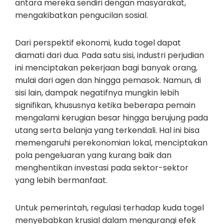
antara mereka sendiri dengan masyarakat,
mengakibatkan pengucilan sosial.
Dari perspektif ekonomi, kuda togel dapat
diamati dari dua. Pada satu sisi, industri perjudian
ini menciptakan pekerjaan bagi banyak orang,
mulai dari agen dan hingga pemasok. Namun, di
sisi lain, dampak negatifnya mungkin lebih
signifikan, khususnya ketika beberapa pemain
mengalami kerugian besar hingga berujung pada
utang serta belanja yang terkendali. Hal ini bisa
memengaruhi perekonomian lokal, menciptakan
pola pengeluaran yang kurang baik dan
menghentikan investasi pada sektor-sektor
yang lebih bermanfaat.
Untuk pemerintah, regulasi terhadap kuda togel
menyebabkan krusial dalam mengurangi efek