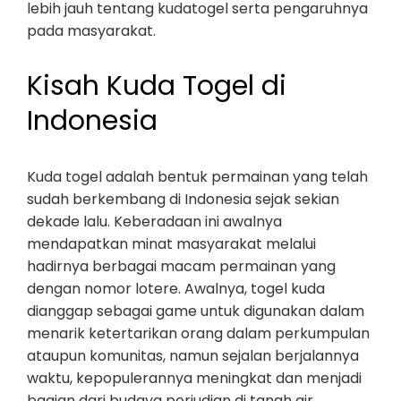
lebih jauh tentang kudatogel serta pengaruhnya
pada masyarakat.
Kisah Kuda Togel di
Indonesia
Kuda togel adalah bentuk permainan yang telah
sudah berkembang di Indonesia sejak sekian
dekade lalu. Keberadaan ini awalnya
mendapatkan minat masyarakat melalui
hadirnya berbagai macam permainan yang
dengan nomor lotere. Awalnya, togel kuda
dianggap sebagai game untuk digunakan dalam
menarik ketertarikan orang dalam perkumpulan
ataupun komunitas, namun sejalan berjalannya
waktu, kepopulerannya meningkat dan menjadi
bagian dari budaya perjudian di tanah air.