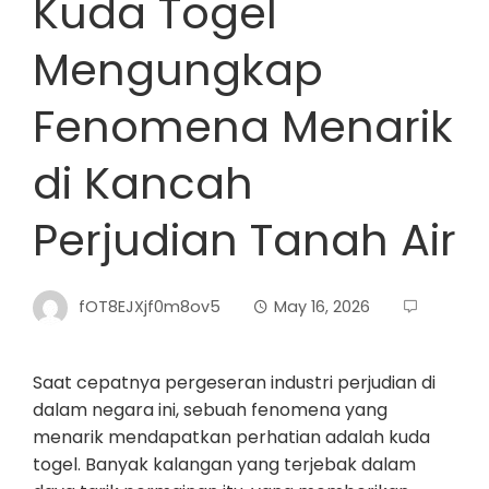
Kuda Togel
Mengungkap
Fenomena Menarik
di Kancah
Perjudian Tanah Air
fOT8EJXjf0m8ov5
May 16, 2026
Saat cepatnya pergeseran industri perjudian di
dalam negara ini, sebuah fenomena yang
menarik mendapatkan perhatian adalah kuda
togel. Banyak kalangan yang terjebak dalam