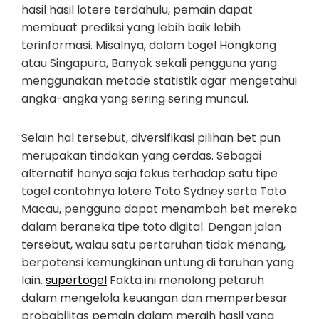
hasil hasil lotere terdahulu, pemain dapat
membuat prediksi yang lebih baik lebih
terinformasi. Misalnya, dalam togel Hongkong
atau Singapura, Banyak sekali pengguna yang
menggunakan metode statistik agar mengetahui
angka-angka yang sering sering muncul.
Selain hal tersebut, diversifikasi pilihan bet pun
merupakan tindakan yang cerdas. Sebagai
alternatif hanya saja fokus terhadap satu tipe
togel contohnya lotere Toto Sydney serta Toto
Macau, pengguna dapat menambah bet mereka
dalam beraneka tipe toto digital. Dengan jalan
tersebut, walau satu pertaruhan tidak menang,
berpotensi kemungkinan untung di taruhan yang
lain.
supertogel
Fakta ini menolong petaruh
dalam mengelola keuangan dan memperbesar
probabilitas pemain dalam meraih hasil yang