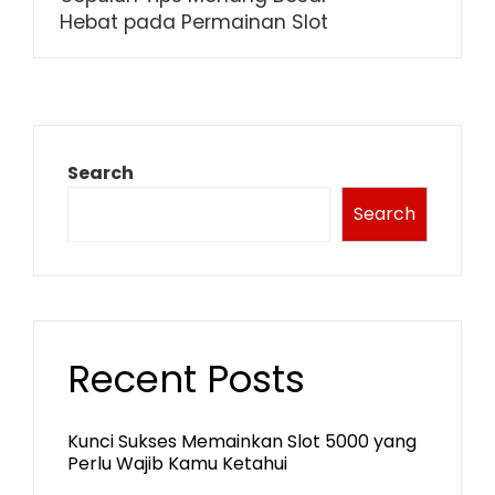
Hebat pada Permainan Slot
Search
Search
Recent Posts
Kunci Sukses Memainkan Slot 5000 yang
Perlu Wajib Kamu Ketahui