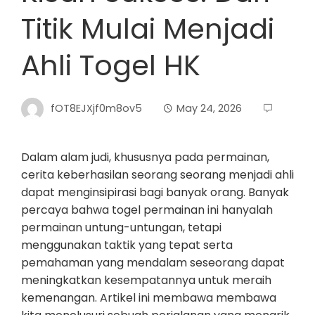
Titik Mulai Menjadi
Ahli Togel HK
fOT8EJXjf0m8ov5
May 24, 2026
Dalam alam judi, khususnya pada permainan,
cerita keberhasilan seorang seorang menjadi ahli
dapat menginsipirasi bagi banyak orang. Banyak
percaya bahwa togel permainan ini hanyalah
permainan untung-untungan, tetapi
menggunakan taktik yang tepat serta
pemahaman yang mendalam seseorang dapat
meningkatkan kesempatannya untuk meraih
kemenangan. Artikel ini membawa membawa