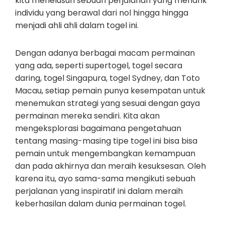
kita menelusuri sebuah perjalanan yang menarik
individu yang berawal dari nol hingga hingga
menjadi ahli ahli dalam togel ini.
Dengan adanya berbagai macam permainan
yang ada, seperti supertogel, togel secara
daring, togel Singapura, togel Sydney, dan Toto
Macau, setiap pemain punya kesempatan untuk
menemukan strategi yang sesuai dengan gaya
permainan mereka sendiri. Kita akan
mengeksplorasi bagaimana pengetahuan
tentang masing-masing tipe togel ini bisa bisa
pemain untuk mengembangkan kemampuan
dan pada akhirnya dan meraih kesuksesan. Oleh
karena itu, ayo sama-sama mengikuti sebuah
perjalanan yang inspiratif ini dalam meraih
keberhasilan dalam dunia permainan togel.