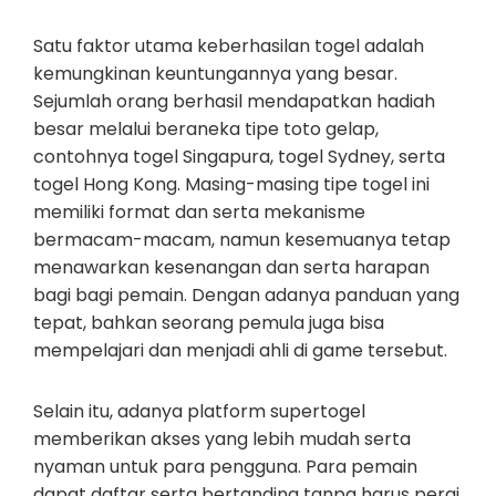
Satu faktor utama keberhasilan togel adalah
kemungkinan keuntungannya yang besar.
Sejumlah orang berhasil mendapatkan hadiah
besar melalui beraneka tipe toto gelap,
contohnya togel Singapura, togel Sydney, serta
togel Hong Kong. Masing-masing tipe togel ini
memiliki format dan serta mekanisme
bermacam-macam, namun kesemuanya tetap
menawarkan kesenangan dan serta harapan
bagi bagi pemain. Dengan adanya panduan yang
tepat, bahkan seorang pemula juga bisa
mempelajari dan menjadi ahli di game tersebut.
Selain itu, adanya platform supertogel
memberikan akses yang lebih mudah serta
nyaman untuk para pengguna. Para pemain
dapat daftar serta bertanding tanpa harus pergi