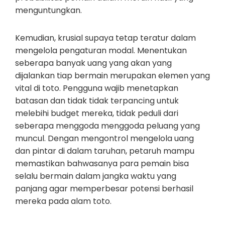
menguntungkan.
Kemudian, krusial supaya tetap teratur dalam
mengelola pengaturan modal. Menentukan
seberapa banyak uang yang akan yang
dijalankan tiap bermain merupakan elemen yang
vital di toto. Pengguna wajib menetapkan
batasan dan tidak tidak terpancing untuk
melebihi budget mereka, tidak peduli dari
seberapa menggoda menggoda peluang yang
muncul. Dengan mengontrol mengelola uang
dan pintar di dalam taruhan, petaruh mampu
memastikan bahwasanya para pemain bisa
selalu bermain dalam jangka waktu yang
panjang agar memperbesar potensi berhasil
mereka pada alam toto.