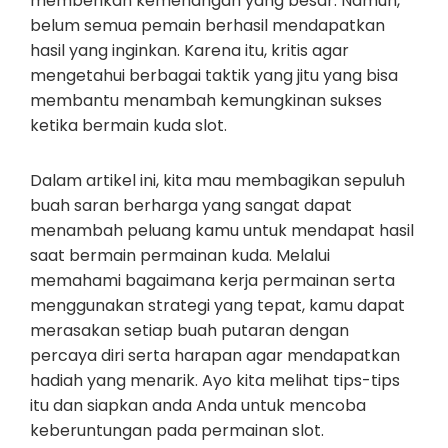
memberikan kemenangan yang besar. Namun,
belum semua pemain berhasil mendapatkan
hasil yang inginkan. Karena itu, kritis agar
mengetahui berbagai taktik yang jitu yang bisa
membantu menambah kemungkinan sukses
ketika bermain kuda slot.
Dalam artikel ini, kita mau membagikan sepuluh
buah saran berharga yang sangat dapat
menambah peluang kamu untuk mendapat hasil
saat bermain permainan kuda. Melalui
memahami bagaimana kerja permainan serta
menggunakan strategi yang tepat, kamu dapat
merasakan setiap buah putaran dengan
percaya diri serta harapan agar mendapatkan
hadiah yang menarik. Ayo kita melihat tips-tips
itu dan siapkan anda Anda untuk mencoba
keberuntungan pada permainan slot.