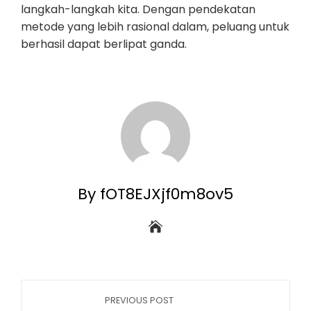
langkah-langkah kita. Dengan pendekatan
metode yang lebih rasional dalam, peluang untuk
berhasil dapat berlipat ganda.
By fOT8EJXjf0m8ov5
PREVIOUS POST