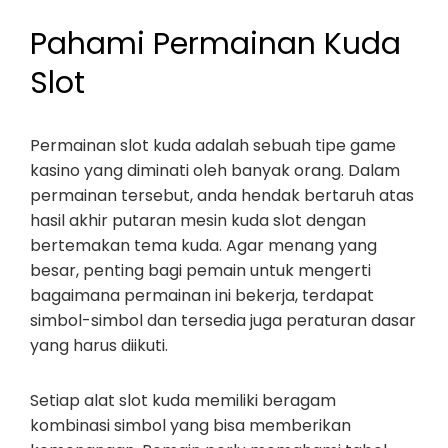
Pahami Permainan Kuda
Slot
Permainan slot kuda adalah sebuah tipe game
kasino yang diminati oleh banyak orang. Dalam
permainan tersebut, anda hendak bertaruh atas
hasil akhir putaran mesin kuda slot dengan
bertemakan tema kuda. Agar menang yang
besar, penting bagi pemain untuk mengerti
bagaimana permainan ini bekerja, terdapat
simbol-simbol dan tersedia juga peraturan dasar
yang harus diikuti.
Setiap alat slot kuda memiliki beragam
kombinasi simbol yang bisa memberikan