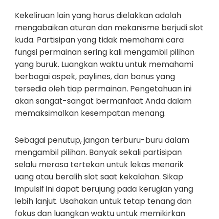
Kekeliruan lain yang harus dielakkan adalah
mengabaikan aturan dan mekanisme berjudi slot
kuda. Partisipan yang tidak memahami cara
fungsi permainan sering kali mengambil pilihan
yang buruk. Luangkan waktu untuk memahami
berbagai aspek, paylines, dan bonus yang
tersedia oleh tiap permainan. Pengetahuan ini
akan sangat-sangat bermanfaat Anda dalam
memaksimalkan kesempatan menang.
Sebagai penutup, jangan terburu-buru dalam
mengambil pilihan. Banyak sekali partisipan
selalu merasa tertekan untuk lekas menarik
uang atau beralih slot saat kekalahan. Sikap
impulsif ini dapat berujung pada kerugian yang
lebih lanjut. Usahakan untuk tetap tenang dan
fokus dan luangkan waktu untuk memikirkan