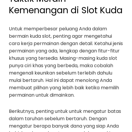
Kemenangan di Slot Kuda
Untuk memperbesar peluang Anda dalam
bermain kuda slot, penting agar mengetahui
cara kerja permainan dengan detail. Ketahui jenis
permainan yang ada, lengkap dengan fitur-fitur
khusus yang tersedia. Masing-masing kuda slot
punya ciri khas yang berbeda, maka cobalah
mengenali keunikan sebelum terlebih dahulu
mulai bertaruh. Hal ini dapat menolong Anda
membuat pilihan yang lebih baik ketika memilih
permainan untuk dimainkan.
Berikutnya, penting untuk untuk mengatur batas
dalam taruhan sebelum bertaruh. Dengan
mengatur berapa banyak dana yang siap Anda