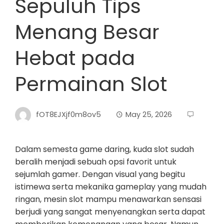
Sepuluh Tips
Menang Besar
Hebat pada
Permainan Slot
fOT8EJXjf0m8ov5
May 25, 2026
Dalam semesta game daring, kuda slot sudah
beralih menjadi sebuah opsi favorit untuk
sejumlah gamer. Dengan visual yang begitu
istimewa serta mekanika gameplay yang mudah
ringan, mesin slot mampu menawarkan sensasi
berjudi yang sangat menyenangkan serta dapat