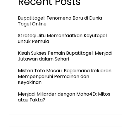
Recent Posts
Bupatitogel: Fenomena Baru di Dunia
Togel Online
Strategi Jitu Memanfaatkan Kayutogel
untuk Pemula
Kisah Sukses Pemain Bupatitogel: Menjadi
Jutawan dalam Sehari
Misteri Toto Macau: Bagaimana Keluaran
Mempengaruhi Permainan dan
Keyakinan
Menjadi Miliarder dengan Maha4D: Mitos
atau Fakta?