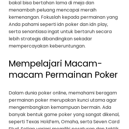
bakal bisa bertahan lama di meja dan
menambah peluang mencapai meraih
kemenangan. Fokuslah kepada permainan yang
Anda pahami seperti idn poker dan idn play,
serta senantiasa ingat untuk bertaruh secara
lebih strategis dibandingkan sekadar
mempercayakan keberuntungan.
Mempelajari Macam-
macam Permainan Poker
Dalam dunia poker online, memahami beragam
permainan poker merupakan kunci utama agar
mengembangkan kemampuan bermain. Ada
banyak bentuk game poker yang sangat dikenal,
seperti Texas Hold’em, Omaha, serta Seven Card
Stud. Setiap variasi memiliki peraturan dan taktik