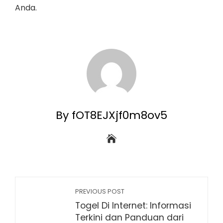
Anda.
By fOT8EJXjf0m8ov5
PREVIOUS POST
Togel Di Internet: Informasi
Terkini dan Panduan dari