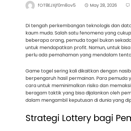
fOT8EJXjf0m8ov5
May 28, 2026
Di tengah perkembangan teknologis dan data
kaum muda. Salah satu fenomena yang cukup
beberapa orang, pemuda togel bukan sekadar
untuk mendapatkan profit. Namun, untuk bisa
perlu ada pemahaman yang mendalam tentang 
Game togel sering kali dikaitkan dengan nas
berpengaruh hasil permainan. Para pemuda 
cara untuk meminimalkan risiko dan memaksima
beragam taktik yang bisa dijalankan oleh pe
dalam mengambil keputusan di dunia yang dip
Strategi Lottery bagi P