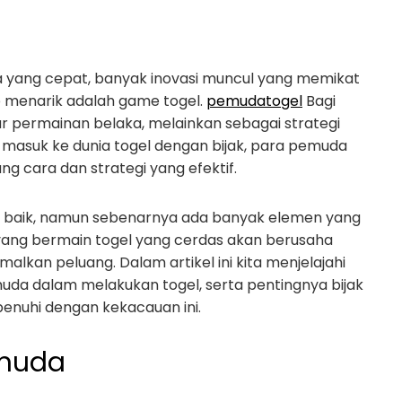
 yang cepat, banyak inovasi muncul yang memikat
 menarik adalah game togel.
pemudatogel
Bagi
 permainan belaka, melainkan sebagai strategi
 masuk ke dunia togel dengan bijak, para pemuda
cara dan strategi yang efektif.
ib baik, namun sebenarnya ada banyak elemen yang
yang bermain togel yang cerdas akan berusaha
lkan peluang. Dalam artikel ini kita menjelajahi
muda dalam melakukan togel, serta pentingnya bijak
enuhi dengan kekacauan ini.
emuda