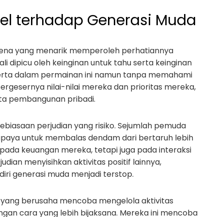
l terhadap Generasi Muda
nomena yang menarik memperoleh perhatiannya
ali dipicu oleh keinginan untuk tahu serta keinginan
serta dalam permainan ini namun tanpa memahami
ergesernya nilai-nilai mereka dan prioritas mereka,
ta pembangunan pribadi.
kebiasaan perjudian yang risiko. Sejumlah pemuda
rupaya untuk membalas dendam dari bertaruh lebih
 pada keuangan mereka, tetapi juga pada interaksi
udian menyisihkan aktivitas positif lainnya,
 diri generasi muda menjadi terstop.
da yang berusaha mencoba mengelola aktivitas
an cara yang lebih bijaksana. Mereka ini mencoba