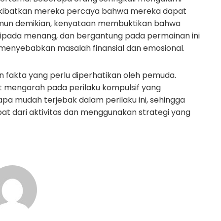
ibatkan mereka percaya bahwa mereka dapat
mun demikian, kenyataan membuktikan bahwa
aripada menang, dan bergantung pada permainan ini
menyebabkan masalah finansial dan emosional.
 fakta yang perlu diperhatikan oleh pemuda.
at mengarah pada perilaku kompulsif yang
pa mudah terjebak dalam perilaku ini, sehingga
t dari aktivitas dan menggunakan strategi yang