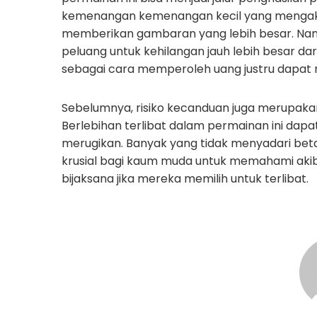
kemenangan kemenangan kecil yang mengak
memberikan gambaran yang lebih besar. Na
peluang untuk kehilangan jauh lebih besar d
sebagai cara memperoleh uang justru dapat 
Sebelumnya, risiko kecanduan juga merupakan
Berlebihan terlibat dalam permainan ini dap
merugikan. Banyak yang tidak menyadari beta
krusial bagi kaum muda untuk memahami akiba
bijaksana jika mereka memilih untuk terlibat.