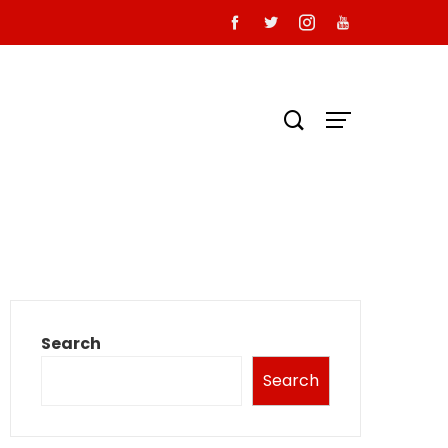
Search
Search