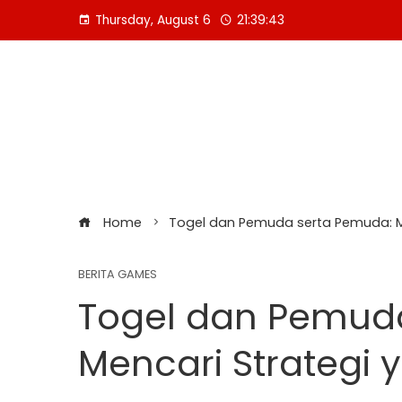
Skip
Thursday, August 6
21:39:43
to
content
Home
Togel dan Pemuda serta Pemuda: M
BERITA GAMES
Togel dan Pemud
Mencari Strategi 