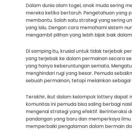
Dalam dunia alam togel, anak muda sering me
mereka ketika bertaruh. Pengetahuan yang pr
membantu. Salah satu strategi yang sering u
yang lalu. Dengan cara memahami sistem num
mengambil pilihan yang lebih bijak baik dala
Di samping itu, krusial untuk tidak terjebak 
yang terjebak ke dalam permainan secara s
yang hanya keberuntungan semata. Mengatur
menghindari rugi yang besar. Pemuda sebai
sebuah permainan, tetapi melainkan sebagai uj
Terakhir, ikut dalam kelompok lottery dapat
komunitas ini pemuda bisa saling berbagi n
mengenai strategi yang efektif. Berinteraks
pandangan yang baru dan memperkaya ilmu me
memperbaiki pengalaman dalam bermain dari t