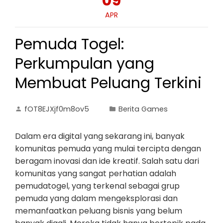
09
APR
Pemuda Togel:
Perkumpulan yang
Membuat Peluang Terkini
fOT8EJXjf0m8ov5
Berita Games
Dalam era digital yang sekarang ini, banyak
komunitas pemuda yang mulai tercipta dengan
beragam inovasi dan ide kreatif. Salah satu dari
komunitas yang sangat perhatian adalah
pemudatogel, yang terkenal sebagai grup
pemuda yang dalam mengeksplorasi dan
memanfaatkan peluang bisnis yang belum