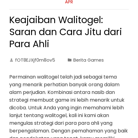
APR
Keajaiban Walitogel:
Saran dan Cara Jitu dari
Para Ahli
fOT8EJXjf0m8ov5
Berita Games
Permainan walitogel telah jadi sebagai tema
yang menarik perhatian banyak orang dalam
alam perjudian. Kombinasi antara nasib dan
strategi membuat game ini lebih menarik untuk
dicoba. Untuk Anda yang ingin memahami lebih
lanjut tentang walitogel, kali ini kami akan
mengulas strategi dari para para ahli yang
berpengalaman. Dengan pemahaman yang baik