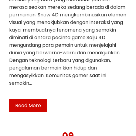
merasa seakan mereka sedang berada di dalam
permainan. Snow 4D mengkombinasikan elemen
visual yang menakjubkan dengan interaksi yang
kaya, membuatnya fenomena yang semakin
diminati di antara pecinta game.Salju 4D
mengundang para pemain untuk menjelajahi
dunia yang berwarna-warni dan menakjubkan.
Dengan teknologi terbaru yang digunakan,
pengalaman bermain kian hidup dan
mengasyikkan. Komunitas gamer saat ini
semakin…
Read More