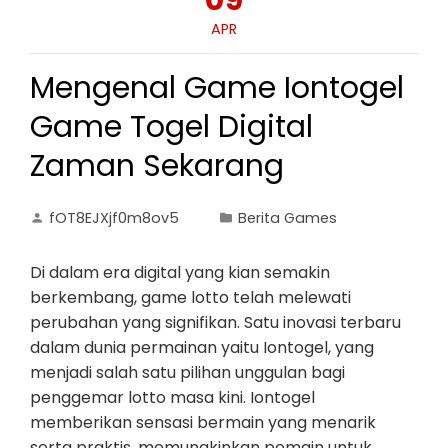
09
APR
Mengenal Game Iontogel
Game Togel Digital
Zaman Sekarang
fOT8EJXjf0m8ov5
Berita Games
Di dalam era digital yang kian semakin
berkembang, game lotto telah melewati
perubahan yang signifikan. Satu inovasi terbaru
dalam dunia permainan yaitu Iontogel, yang
menjadi salah satu pilihan unggulan bagi
penggemar lotto masa kini. Iontogel
memberikan sensasi bermain yang menarik
serta praktis, memungkinkan pemain untuk