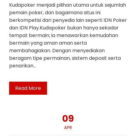
Kudapoker menjadi pilihan utama untuk sejumlah
pemain poker, dan bagaimana situs ini
berkompetisi dari penyedia lain seperti IDN Poker
dan IDN Play.Kudapoker bukan hanya sekadar
tempat bermain; ia menawarkan kemudahan
bermain yang aman aman serta
membahagiakan. Dengan menyediakan
beragam tipe permainan, sistem deposit serta
penarikan…
Read More
09
APR