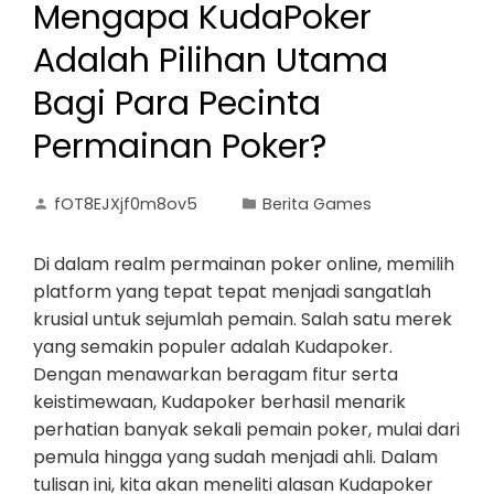
Mengapa KudaPoker
Adalah Pilihan Utama
Bagi Para Pecinta
Permainan Poker?
fOT8EJXjf0m8ov5
Berita Games
Di dalam realm permainan poker online, memilih
platform yang tepat tepat menjadi sangatlah
krusial untuk sejumlah pemain. Salah satu merek
yang semakin populer adalah Kudapoker.
Dengan menawarkan beragam fitur serta
keistimewaan, Kudapoker berhasil menarik
perhatian banyak sekali pemain poker, mulai dari
pemula hingga yang sudah menjadi ahli. Dalam
tulisan ini, kita akan meneliti alasan Kudapoker