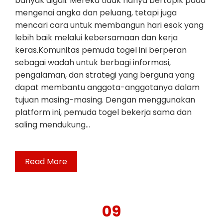
banyak digali. Mereka tidak hanya bertopik pada
mengenai angka dan peluang, tetapi juga
mencari cara untuk membangun hari esok yang
lebih baik melalui kebersamaan dan kerja
keras.Komunitas pemuda togel ini berperan
sebagai wadah untuk berbagi informasi,
pengalaman, dan strategi yang berguna yang
dapat membantu anggota-anggotanya dalam
tujuan masing-masing. Dengan menggunakan
platform ini, pemuda togel bekerja sama dan
saling mendukung…
Read More
09