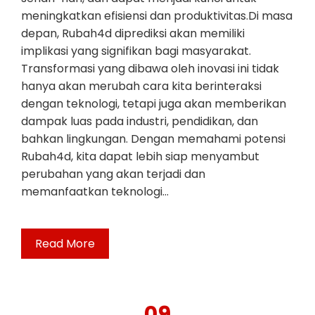
meningkatkan efisiensi dan produktivitas.Di masa
depan, Rubah4d diprediksi akan memiliki
implikasi yang signifikan bagi masyarakat.
Transformasi yang dibawa oleh inovasi ini tidak
hanya akan merubah cara kita berinteraksi
dengan teknologi, tetapi juga akan memberikan
dampak luas pada industri, pendidikan, dan
bahkan lingkungan. Dengan memahami potensi
Rubah4d, kita dapat lebih siap menyambut
perubahan yang akan terjadi dan
memanfaatkan teknologi…
Read More
09